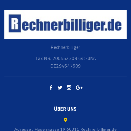
Rechnerbilliger
Tax NR. 200552309 ust-dNr.
DE294647609
ÜBER UNS
Adresse : Hasengasse 19 60311 Rechnerbilliger.de