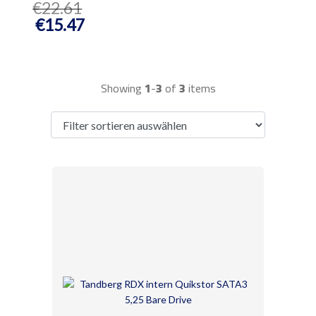
€22.61
€15.47
Showing
1
-
3
of
3
items