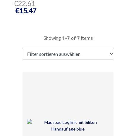
€22.61
€15.47
Showing
1
-
7
of
7
items