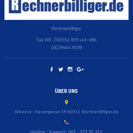
Rechnerbilliger
Tax NR. 200552309 ust-dNr.
DE294647609
ÜBER UNS
Adresse : Hasengasse 19 60311 Rechnerbilliger.de
Hotline : Support: 069 - 373 05 315