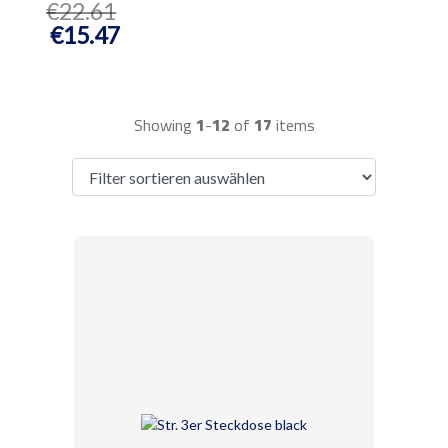
€22.61
€15.47
Showing
1
-
12
of
17
items